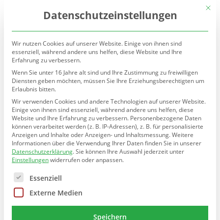
(030) 90277-7160
sekretariat@teltow.schule.berlin.de
Mit d
Datenschutzeinstellungen
Wir nutzen Cookies auf unserer Website. Einige von ihnen sind
essenziell, während andere uns helfen, diese Website und Ihre
Erfahrung zu verbessern.
Wenn Sie unter 16 Jahre alt sind und Ihre Zustimmung zu freiwilligen
Diensten geben möchten, müssen Sie Ihre Erziehungsberechtigten um
Erlaubnis bitten.
Seite wählen
Wir verwenden Cookies und andere Technologien auf unserer Website.
Einige von ihnen sind essenziell, während andere uns helfen, diese
Schulstation
Website und Ihre Erfahrung zu verbessern.
Personenbezogene Daten
können verarbeitet werden (z. B. IP-Adressen), z. B. für personalisierte
Anzeigen und Inhalte oder Anzeigen- und Inhaltsmessung.
Weitere
Informationen über die Verwendung Ihrer Daten finden Sie in unserer
Datenschutzerklärung
.
Sie können Ihre Auswahl jederzeit unter
Einstellungen
widerrufen oder anpassen.
An der Teltow-Grundschule gibt es seit November 2001
Es folgt eine Liste der Service-Gruppen, für die eine E
Essenziell
„Jugendhilfe an Schule“ (nach §13 SGB VIII) mit einer
Schulstation.
Externe Medien
Die Schulsozialarbeit fördert die Kinder bei ihrer
individuellen Entwicklung mit Beratung und Unterstützung
Speichern
sowie Begleitung bei individuellen Schwierigkeiten.