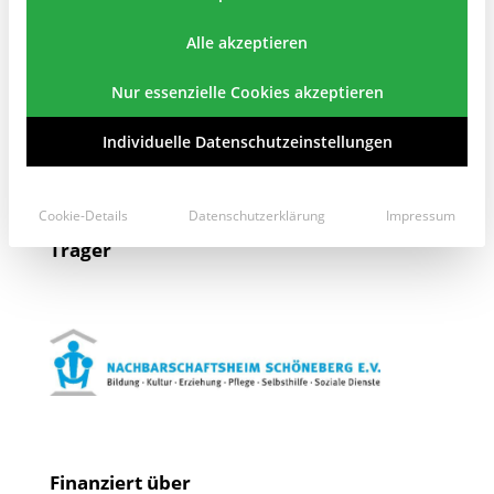
Dies erfolgt in Form von Sozialen Trainings,
Projektangeboten, Förderung sozialem Engagements,
Alle akzeptieren
freizeitpädagogischen Angeboten, Ferienaktivitäten und
Vernetzungen.
Nur essenzielle Cookies akzeptieren
Dabei ist auch die Elternarbeit ein wichtiger Bestandteil der
Arbeit.
Individuelle Datenschutzeinstellungen
Die Schulsozialarbeiterin ist Mitglied der ESL und arbeitet
eng mit der Schule zusammen.
Cookie-Details
Datenschutzerklärung
Impressum
Träger
Finanziert über