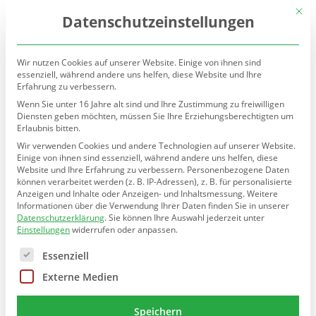
(030) 90277-7160
sekretariat@teltow.schule.berlin.de
Mit d
Datenschutzeinstellungen
Wir nutzen Cookies auf unserer Website. Einige von ihnen sind
essenziell, während andere uns helfen, diese Website und Ihre
Erfahrung zu verbessern.
Wenn Sie unter 16 Jahre alt sind und Ihre Zustimmung zu freiwilligen
Diensten geben möchten, müssen Sie Ihre Erziehungsberechtigten um
Erlaubnis bitten.
Seite wählen
Wir verwenden Cookies und andere Technologien auf unserer Website.
Einige von ihnen sind essenziell, während andere uns helfen, diese
Schulqualität
Website und Ihre Erfahrung zu verbessern.
Personenbezogene Daten
können verarbeitet werden (z. B. IP-Adressen), z. B. für personalisierte
Anzeigen und Inhalte oder Anzeigen- und Inhaltsmessung.
Weitere
Informationen über die Verwendung Ihrer Daten finden Sie in unserer
Datenschutzerklärung
.
Sie können Ihre Auswahl jederzeit unter

Einstellungen
widerrufen oder anpassen.
Es folgt eine Liste der Service-Gruppen, für die eine E
Essenziell
Externe Medien
Sprachbildungskonzept
Speichern