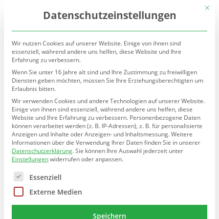
(030) 90277-7160
sekretariat@teltow.schule.berlin.de
Mit d
Datenschutzeinstellungen
Wir nutzen Cookies auf unserer Website. Einige von ihnen sind
essenziell, während andere uns helfen, diese Website und Ihre
Erfahrung zu verbessern.
Wenn Sie unter 16 Jahre alt sind und Ihre Zustimmung zu freiwilligen
Diensten geben möchten, müssen Sie Ihre Erziehungsberechtigten um
Erlaubnis bitten.
Seite wählen
Wir verwenden Cookies und andere Technologien auf unserer Website.
Einige von ihnen sind essenziell, während andere uns helfen, diese
Website und Ihre Erfahrung zu verbessern.
Personenbezogene Daten
können verarbeitet werden (z. B. IP-Adressen), z. B. für personalisierte
KLASSEN 3 & 4 · SCHULJAHR
1
/ 3
Anzeigen und Inhalte oder Anzeigen- und Inhaltsmessung.
Weitere
Noten- oder Verbalzeugnisse?
Informationen über die Verwendung Ihrer Daten finden Sie in unserer
Datenschutzerklärung
.
Sie können Ihre Auswahl jederzeit unter
Einstellungen
widerrufen oder anpassen.
Noten- oder Verbalzeugnisse?
Es folgt eine Liste der Service-Gruppen, für die eine E
Essenziell
Externe Medien
🗳️
In den
Jahrgangsstufen 3 und 4
Speichern