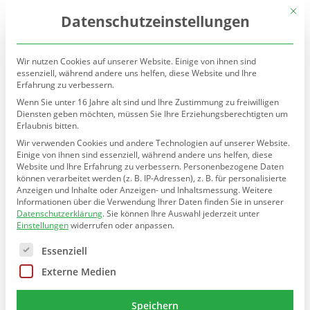
(030) 90277-7160
sekretariat@teltow.schule.berlin.de
Mit d
Datenschutzeinstellungen
Wir nutzen Cookies auf unserer Website. Einige von ihnen sind
essenziell, während andere uns helfen, diese Website und Ihre
Erfahrung zu verbessern.
Wenn Sie unter 16 Jahre alt sind und Ihre Zustimmung zu freiwilligen
Diensten geben möchten, müssen Sie Ihre Erziehungsberechtigten um
Erlaubnis bitten.
Seite wählen
Wir verwenden Cookies und andere Technologien auf unserer Website.
Einige von ihnen sind essenziell, während andere uns helfen, diese
Kooperationen der
Teltow-
Website und Ihre Erfahrung zu verbessern.
Personenbezogene Daten
können verarbeitet werden (z. B. IP-Adressen), z. B. für personalisierte
Grundschule
Anzeigen und Inhalte oder Anzeigen- und Inhaltsmessung.
Weitere
Informationen über die Verwendung Ihrer Daten finden Sie in unserer
Datenschutzerklärung
.
Sie können Ihre Auswahl jederzeit unter
Einstellungen
widerrufen oder anpassen.
Es folgt eine Liste der Service-Gruppen, für die eine E
Essenziell
Externe Medien
Speichern