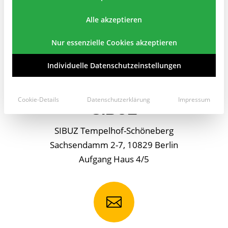
Alle akzeptieren
Nur essenzielle Cookies akzeptieren

Individuelle Datenschutzeinstellungen
Cookie-Details
Datenschutzerklärung
Impressum
SIBUZ
SIBUZ Tempelhof-Schöneberg
Sachsendamm 2-7, 10829 Berlin
Aufgang Haus 4/5
