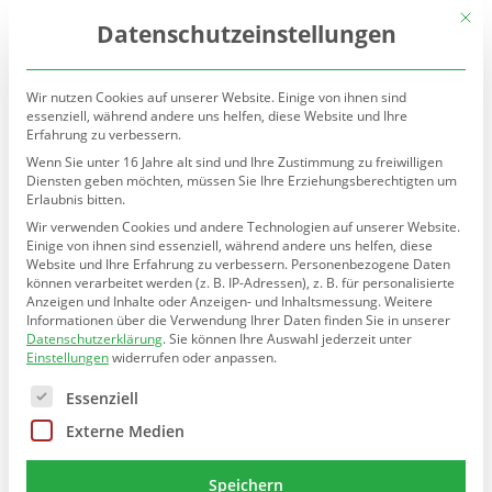
(030) 90277-7160
sekretariat@teltow.schule.berlin.de
Mit d
Datenschutzeinstellungen
Wir nutzen Cookies auf unserer Website. Einige von ihnen sind
essenziell, während andere uns helfen, diese Website und Ihre
Erfahrung zu verbessern.
Wenn Sie unter 16 Jahre alt sind und Ihre Zustimmung zu freiwilligen
Diensten geben möchten, müssen Sie Ihre Erziehungsberechtigten um
Erlaubnis bitten.
Seite wählen
Wir verwenden Cookies und andere Technologien auf unserer Website.
Einige von ihnen sind essenziell, während andere uns helfen, diese
Schulpsychologie
direkt vor Ort
Website und Ihre Erfahrung zu verbessern.
Personenbezogene Daten
können verarbeitet werden (z. B. IP-Adressen), z. B. für personalisierte
Anzeigen und Inhalte oder Anzeigen- und Inhaltsmessung.
Weitere
Informationen über die Verwendung Ihrer Daten finden Sie in unserer
Datenschutzerklärung
.
Sie können Ihre Auswahl jederzeit unter
In dem Gebäude unserer Schule befindet sich das
Einstellungen
widerrufen oder anpassen.
Schulpsychologische und Inklusionspädagogische
Es folgt eine Liste der Service-Gruppen, für die eine E
Beratungs- und Unterstützungszentrum Tempelhof-
Essenziell
Schöneberg.
Externe Medien
Für uns zuständig ist unsere Schulpsychologin Frau Patitz,
mit der von Eltern und Kollegen bei Bedarf Termine
vereinbart werden können.
Speichern