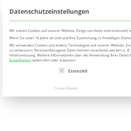
(030) 90277-7160
sekretariat@teltow.schule.be
Datenschutzeinstellungen
Wir nutzen Cookies auf unserer Website. Einige von ihnen sind essenziell,
Wenn Sie unter 16 Jahre alt sind und Ihre Zustimmung zu freiwilligen Die
Wir verwenden Cookies und andere Technologien auf unserer Website. Einig
Unsere Schule
Ausric
zu verbessern.
Personenbezogene Daten können verarbeitet werden (z. B. IP
Inhaltsmessung.
Weitere Informationen über die Verwendung Ihrer Daten f
Einstellungen
widerrufen oder anpassen.
Es folgt eine Liste der Service-Gruppen, für die eine Ei
Essenziell
Cookie-Details
Ferienbetreuun