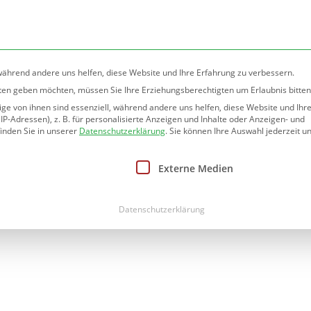
rlin.de
 während andere uns helfen, diese Website und Ihre Erfahrung zu verbessern.
nsten geben möchten, müssen Sie Ihre Erziehungsberechtigten um Erlaubnis bitten
e von ihnen sind essenziell, während andere uns helfen, diese Website und Ihr
htung
Informationen
Angebote
Betreuung
-Adressen), z. B. für personalisierte Anzeigen und Inhalte oder Anzeigen- und
inden Sie in unserer
Datenschutzerklärung
.
Sie können Ihre Auswahl jederzeit un
nwilligung erteilt werden kann. Die erste Service-Gruppe ist
Externe Medien
Datenschutzerklärung
g an der
Teltow-Grundschule