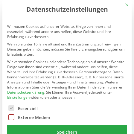
(030) 90277-7160
sekretariat@teltow.schule.berlin.de
Mit d
Datenschutzeinstellungen
Wir nutzen Cookies auf unserer Website. Einige von ihnen sind
essenziell, während andere uns helfen, diese Website und Ihre
Erfahrung zu verbessern.
Wenn Sie unter 16 Jahre alt sind und Ihre Zustimmung zu freiwilligen
Diensten geben möchten, müssen Sie Ihre Erziehungsberechtigten um
Erlaubnis bitten.
Seite wählen
Wir verwenden Cookies und andere Technologien auf unserer Website.
Einige von ihnen sind essenziell, während andere uns helfen, diese
Krankmeldung und Beurlaubung
Website und Ihre Erfahrung zu verbessern.
Personenbezogene Daten
können verarbeitet werden (z. B. IP-Adressen), z. B. für personalisierte
Anzeigen und Inhalte oder Anzeigen- und Inhaltsmessung.
Weitere
Informationen über die Verwendung Ihrer Daten finden Sie in unserer
Krankmeldung
Datenschutzerklärung
.
Sie können Ihre Auswahl jederzeit unter
Einstellungen
widerrufen oder anpassen.
Im Falle einer Krankheit Ihres Kindes,
Es folgt eine Liste der Service-Gruppen, für die eine E
Essenziell
schreiben Sie bitte am Morgen des 1.
Externe Medien
Fehltages bis 8 Uhr eine E-Mail an das
Sekretariat
der Schule und
Speichern