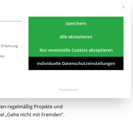
Kontakt
Impressum
Datenschutz
Mit die
Speichern
Alle akzeptieren
.
e Erfahrung
Nur essenzielle Cookies akzeptieren
Termine
Speiseplan
ter
Individuelle Datenschutzeinstellungen
 essenziell und kann nicht abgewählt werden.
hule
Impressum
nden regelmäßig Projekte und
el „Gehe nicht mit Fremden“.