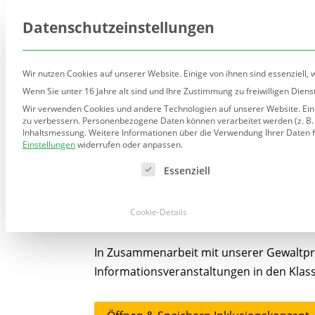
(030) 90277-7160
sekretariat@teltow.schule.be
Datenschutzeinstellungen
Wir nutzen Cookies auf unserer Website. Einige von ihnen sind essenziell,
Wenn Sie unter 16 Jahre alt sind und Ihre Zustimmung zu freiwilligen Die
Wir verwenden Cookies und andere Technologien auf unserer Website. Einig
Unsere Schule
Ausric
zu verbessern.
Personenbezogene Daten können verarbeitet werden (z. B. IP
Inhaltsmessung.
Weitere Informationen über die Verwendung Ihrer Daten f
Einstellungen
widerrufen oder anpassen.
Es folgt eine Liste der Service-Gruppen, für die eine Ei
Essenziell
Gewaltpräventio
Cookie-Details
In Zusammenarbeit mit unserer Gewaltpräv
Informationsveranstaltungen in den Klass