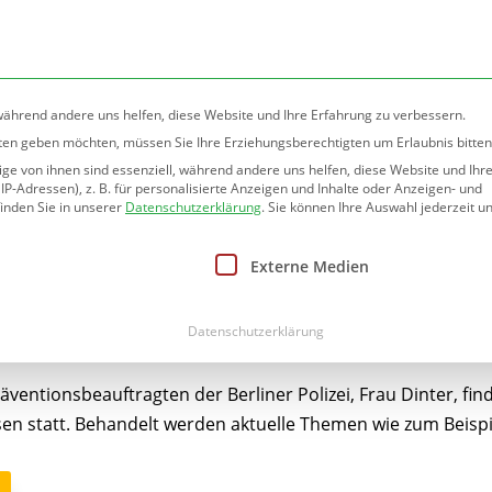
rlin.de
 während andere uns helfen, diese Website und Ihre Erfahrung zu verbessern.
nsten geben möchten, müssen Sie Ihre Erziehungsberechtigten um Erlaubnis bitten
e von ihnen sind essenziell, während andere uns helfen, diese Website und Ihr
htung
Informationen
Angebote
Betreuung
-Adressen), z. B. für personalisierte Anzeigen und Inhalte oder Anzeigen- und
inden Sie in unserer
Datenschutzerklärung
.
Sie können Ihre Auswahl jederzeit un
nwilligung erteilt werden kann. Die erste Service-Gruppe ist
Externe Medien
n an der
Teltow-Grundsc
Datenschutzerklärung
entionsbeauftragten der Berliner Polizei, Frau Dinter, fi
en statt. Behandelt werden aktuelle Themen wie zum Beispi