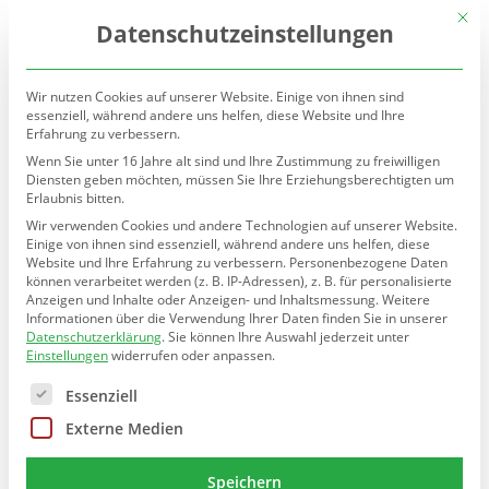
(030) 90277-7160
sekretariat@teltow.schule.berlin.de
Mit d
Datenschutzeinstellungen
Wir nutzen Cookies auf unserer Website. Einige von ihnen sind
essenziell, während andere uns helfen, diese Website und Ihre
Erfahrung zu verbessern.
Wenn Sie unter 16 Jahre alt sind und Ihre Zustimmung zu freiwilligen
Diensten geben möchten, müssen Sie Ihre Erziehungsberechtigten um
Erlaubnis bitten.
Seite wählen
Wir verwenden Cookies und andere Technologien auf unserer Website.
Einige von ihnen sind essenziell, während andere uns helfen, diese
Website und Ihre Erfahrung zu verbessern.
Personenbezogene Daten
können verarbeitet werden (z. B. IP-Adressen), z. B. für personalisierte
Anzeigen und Inhalte oder Anzeigen- und Inhaltsmessung.
Weitere
Informationen über die Verwendung Ihrer Daten finden Sie in unserer
Ausflug ins Chemielabor
Datenschutzerklärung
.
Sie können Ihre Auswahl jederzeit unter
Einstellungen
widerrufen oder anpassen.
Es folgt eine Liste der Service-Gruppen, für die eine E
Essenziell
Externe Medien
Die Klasse 5a hat im Rahmen des NaWi-Unterrichts einen
Vormittag im Chemielabor (NatLab) der Freien Universität
Speichern
Berlin verbracht.