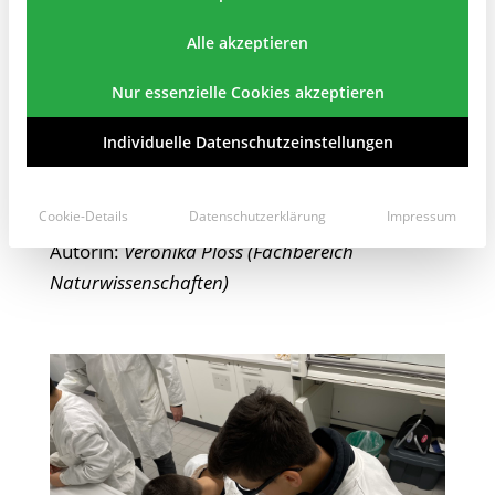
Angelehnt an das aktuelle Thema „Stoffe im Alltag“ haben
die Schüler_innen Baustoffe aus Gips und Kalk hergestellt,
Alle akzeptieren
die Farbe „Berliner Blau“ produziert und ihren Baustoff
damit gefärbt.
Nur essenzielle Cookies akzeptieren
Anschließend wurde dieser noch flüssige Baustoff in kleine
Förmchen gegossen. Die so entstandenen blauen Fische
Individuelle Datenschutzeinstellungen
durften die Schüler_innen am Ende ihres Tages im Labor als
Andenken mit nach Hause nehmen.
Cookie-Details
Datenschutzerklärung
Impressum
Autorin:
Veronika Ploss (Fachbereich
Naturwissenschaften)