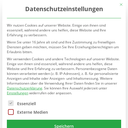
(030) 90277-7160
sekretariat@teltow.schule.berlin.de
Mit d
Datenschutzeinstellungen
Wir nutzen Cookies auf unserer Website. Einige von ihnen sind
essenziell, während andere uns helfen, diese Website und Ihre
Erfahrung zu verbessern.
Wenn Sie unter 16 Jahre alt sind und Ihre Zustimmung zu freiwilligen
Diensten geben möchten, müssen Sie Ihre Erziehungsberechtigten um
Erlaubnis bitten.
Seite wählen
Wir verwenden Cookies und andere Technologien auf unserer Website.
Einige von ihnen sind essenziell, während andere uns helfen, diese
Website und Ihre Erfahrung zu verbessern.
Personenbezogene Daten
können verarbeitet werden (z. B. IP-Adressen), z. B. für personalisierte
Bemerkenswerte
Anzeigen und Inhalte oder Anzeigen- und Inhaltsmessung.
Weitere
Informationen über die Verwendung Ihrer Daten finden Sie in unserer
Freizeitgestaltung
Datenschutzerklärung
.
Sie können Ihre Auswahl jederzeit unter
Einstellungen
widerrufen oder anpassen.
von
Jörg Zoppa
|
Feb. 20, 2023
Es folgt eine Liste der Service-Gruppen, für die eine E
Essenziell
Externe Medien
Speichern