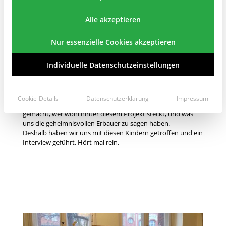
Eine Gruppe von Kindern hat die Freizeit genutzt, um mal
eben mit Bausteinen aus Holz ein Viadukt samt Bahn zu
Alle akzeptieren
errichten. Wir sind begeistert und möchten das den
Besucher_innen dieser Webseite keinesfalls vorenthalten!
Nur essenzielle Cookies akzeptieren
Individuelle Datenschutzeinstellungen
🙂
Cookie-Details
Datenschutzerklärung
Impressum
Das beeindruckende Ergebnis hat uns neugierig darauf
gemacht, wer wohl hinter diesem Projekt steckt, und was
uns die geheimnisvollen Erbauer zu sagen haben.
Deshalb haben wir uns mit diesen Kindern getroffen und ein
Interview geführt. Hört mal rein.