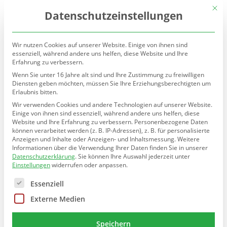
(030) 90277-7160
sekretariat@teltow.schule.berlin.de
Mit d
Datenschutzeinstellungen
Wir nutzen Cookies auf unserer Website. Einige von ihnen sind
essenziell, während andere uns helfen, diese Website und Ihre
Erfahrung zu verbessern.
Wenn Sie unter 16 Jahre alt sind und Ihre Zustimmung zu freiwilligen
Diensten geben möchten, müssen Sie Ihre Erziehungsberechtigten um
Erlaubnis bitten.
Seite wählen
Wir verwenden Cookies und andere Technologien auf unserer Website.
Einige von ihnen sind essenziell, während andere uns helfen, diese
Website und Ihre Erfahrung zu verbessern.
Personenbezogene Daten
können verarbeitet werden (z. B. IP-Adressen), z. B. für personalisierte
Charity-Projekt zu
Anzeigen und Inhalte oder Anzeigen- und Inhaltsmessung.
Weitere
Informationen über die Verwendung Ihrer Daten finden Sie in unserer
Weihnachten
Datenschutzerklärung
.
Sie können Ihre Auswahl jederzeit unter
Einstellungen
widerrufen oder anpassen.
von
Teltow Grundschule
|
Dez. 19, 2025
Es folgt eine Liste der Service-Gruppen, für die eine E
Essenziell
Externe Medien
Speichern