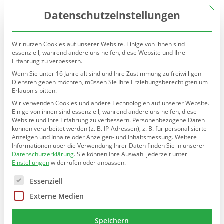
(030) 90277-7160
sekretariat@teltow.schule.berlin.de
Mit d
Datenschutzeinstellungen
Wir nutzen Cookies auf unserer Website. Einige von ihnen sind
essenziell, während andere uns helfen, diese Website und Ihre
Erfahrung zu verbessern.
Wenn Sie unter 16 Jahre alt sind und Ihre Zustimmung zu freiwilligen
Diensten geben möchten, müssen Sie Ihre Erziehungsberechtigten um
Erlaubnis bitten.
Seite wählen
Wir verwenden Cookies und andere Technologien auf unserer Website.
Einige von ihnen sind essenziell, während andere uns helfen, diese
Festival der 30 Geschichten im
Website und Ihre Erfahrung zu verbessern.
Personenbezogene Daten
können verarbeitet werden (z. B. IP-Adressen), z. B. für personalisierte
Theater Morgenstern
Anzeigen und Inhalte oder Anzeigen- und Inhaltsmessung.
Weitere
Informationen über die Verwendung Ihrer Daten finden Sie in unserer
Datenschutzerklärung
.
Sie können Ihre Auswahl jederzeit unter
von
Jörg Zoppa
|
Sep. 28, 2024
Einstellungen
widerrufen oder anpassen.
Es folgt eine Liste der Service-Gruppen, für die eine E
Essenziell
Externe Medien
Die 6a startete im letzten Schuljahr 2023/24 das Projekt
Speichern
„Festival der 30 Geschichten“ im Theater Morgenstern