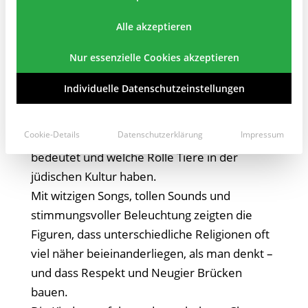
Am 9. Dezember war das jüdisch-
interkulturelle Puppentheater Bubales mit
Alle akzeptieren
dem Stück „Die Koscher-Maschine“ bei uns zu
Nur essenzielle Cookies akzeptieren
Gast.
In der humorvollen Geschichte rund um das
Individuelle Datenschutzeinstellungen
Schweinchen Babett, Shlomo und seine
selbstgebaute „Koscher-Maschine“ erleben
Cookie-Details
Datenschutzerklärung
Impressum
die Kinder spielerisch, was „koscher“
bedeutet und welche Rolle Tiere in der
jüdischen Kultur haben.
Mit witzigen Songs, tollen Sounds und
stimmungsvoller Beleuchtung zeigten die
Figuren, dass unterschiedliche Religionen oft
viel näher beieinanderliegen, als man denkt –
und dass Respekt und Neugier Brücken
bauen.