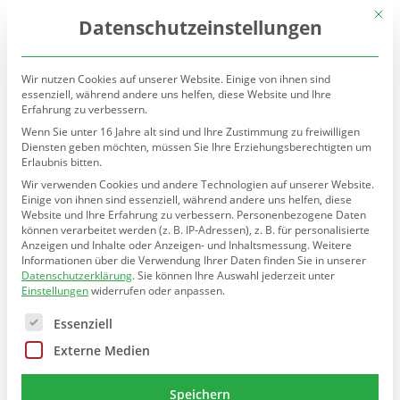
(030) 90277-7160
sekretariat@teltow.schule.berlin.de
Mit d
Datenschutzeinstellungen
Wir nutzen Cookies auf unserer Website. Einige von ihnen sind
essenziell, während andere uns helfen, diese Website und Ihre
Erfahrung zu verbessern.
Wenn Sie unter 16 Jahre alt sind und Ihre Zustimmung zu freiwilligen
Diensten geben möchten, müssen Sie Ihre Erziehungsberechtigten um
Erlaubnis bitten.
Seite wählen
Wir verwenden Cookies und andere Technologien auf unserer Website.
Einige von ihnen sind essenziell, während andere uns helfen, diese
Website und Ihre Erfahrung zu verbessern.
Personenbezogene Daten
können verarbeitet werden (z. B. IP-Adressen), z. B. für personalisierte
Jüdisch-interkulturelles
Anzeigen und Inhalte oder Anzeigen- und Inhaltsmessung.
Weitere
Informationen über die Verwendung Ihrer Daten finden Sie in unserer
Puppentheater Bubales zu
Datenschutzerklärung
.
Sie können Ihre Auswahl jederzeit unter
Einstellungen
widerrufen oder anpassen.
Gast
Es folgt eine Liste der Service-Gruppen, für die eine E
Essenziell
von
Teltow Grundschule
|
Dez. 10, 2025
Externe Medien
Speichern