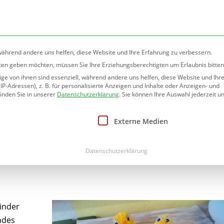
rlin.de
 während andere uns helfen, diese Website und Ihre Erfahrung zu verbessern.
nsten geben möchten, müssen Sie Ihre Erziehungsberechtigten um Erlaubnis bitten
e von ihnen sind essenziell, während andere uns helfen, diese Website und Ihr
htung
Informationen
Angebote
Betreuung
-Adressen), z. B. für personalisierte Anzeigen und Inhalte oder Anzeigen- und
inden Sie in unserer
Datenschutzerklärung
.
Sie können Ihre Auswahl jederzeit un
nwilligung erteilt werden kann. Die erste Service-Gruppe ist
Externe Medien
Datenschutzerklärung
Kinder
ndes