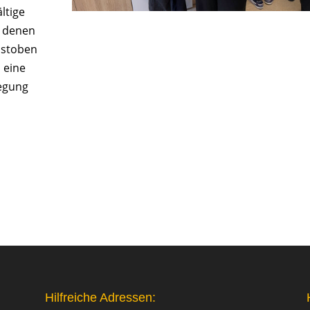
ltige
i denen
austoben
 eine
wegung
Hilfreiche Adressen: