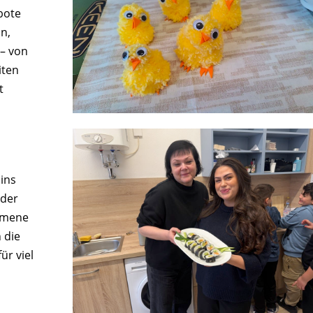
bote
n,
– von
iten
t
 ins
nder
nomene
 die
ür viel