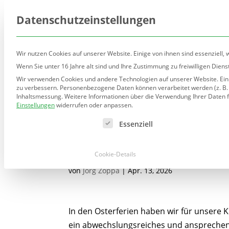
(030) 90277-7160
sekretariat@teltow.schule.be
Datenschutzeinstellungen
Wir nutzen Cookies auf unserer Website. Einige von ihnen sind essenziell,
Wenn Sie unter 16 Jahre alt sind und Ihre Zustimmung zu freiwilligen Die
Wir verwenden Cookies und andere Technologien auf unserer Website. Einig
Unsere Schule
Ausric
zu verbessern.
Personenbezogene Daten können verarbeitet werden (z. B. IP
Inhaltsmessung.
Weitere Informationen über die Verwendung Ihrer Daten f
Einstellungen
widerrufen oder anpassen.
Es folgt eine Liste der Service-Gruppen, für die eine Ei
Essenziell
Osterferien 2026
Cookie-Details
von
Jörg Zoppa
|
Apr. 13, 2026
In den Osterferien haben wir für unsere 
ein abwechslungsreiches und anspreche