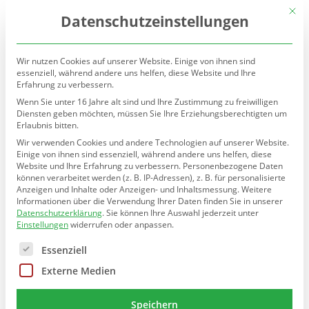
(030) 90277-7160
sekretariat@teltow.schule.berlin.de
Mit d
Datenschutzeinstellungen
Wir nutzen Cookies auf unserer Website. Einige von ihnen sind
essenziell, während andere uns helfen, diese Website und Ihre
Erfahrung zu verbessern.
Wenn Sie unter 16 Jahre alt sind und Ihre Zustimmung zu freiwilligen
Diensten geben möchten, müssen Sie Ihre Erziehungsberechtigten um
Erlaubnis bitten.
Seite wählen
Wir verwenden Cookies und andere Technologien auf unserer Website.
Einige von ihnen sind essenziell, während andere uns helfen, diese
Website und Ihre Erfahrung zu verbessern.
Personenbezogene Daten
können verarbeitet werden (z. B. IP-Adressen), z. B. für personalisierte
Rückblick Winterferien 2023
Anzeigen und Inhalte oder Anzeigen- und Inhaltsmessung.
Weitere
Informationen über die Verwendung Ihrer Daten finden Sie in unserer
Datenschutzerklärung
.
Sie können Ihre Auswahl jederzeit unter
von
Jörg Zoppa
|
Feb. 15, 2023
Einstellungen
widerrufen oder anpassen.
Es folgt eine Liste der Service-Gruppen, für die eine E
Essenziell
Externe Medien
In den Wintertferien gab es in der Schule für die Kinder
Speichern
wieder viel zu erleben. Es wurden Ausflüge gemacht,