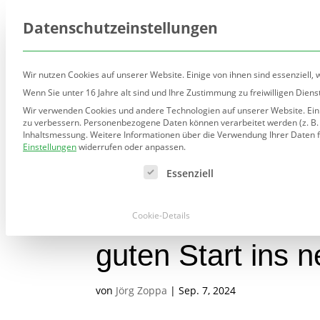
(030) 90277-7160
sekretariat@teltow.schule.be
Datenschutzeinstellungen
Wir nutzen Cookies auf unserer Website. Einige von ihnen sind essenziell,
Wenn Sie unter 16 Jahre alt sind und Ihre Zustimmung zu freiwilligen Die
Wir verwenden Cookies und andere Technologien auf unserer Website. Einig
Unsere Schule
Ausric
zu verbessern.
Personenbezogene Daten können verarbeitet werden (z. B. IP
Inhaltsmessung.
Weitere Informationen über die Verwendung Ihrer Daten f
Einstellungen
widerrufen oder anpassen.
Es folgt eine Liste der Service-Gruppen, für die eine Ei
Essenziell
Wir wünschen al
Cookie-Details
guten Start ins 
von
Jörg Zoppa
|
Sep. 7, 2024