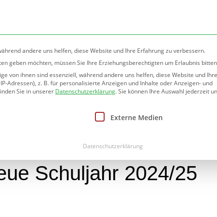
rlin.de
 während andere uns helfen, diese Website und Ihre Erfahrung zu verbessern.
nsten geben möchten, müssen Sie Ihre Erziehungsberechtigten um Erlaubnis bitten
e von ihnen sind essenziell, während andere uns helfen, diese Website und Ihr
htung
Informationen
Angebote
Betreuung
-Adressen), z. B. für personalisierte Anzeigen und Inhalte oder Anzeigen- und
inden Sie in unserer
Datenschutzerklärung
.
Sie können Ihre Auswahl jederzeit un
nwilligung erteilt werden kann. Die erste Service-Gruppe ist
Externe Medien
len Schülerinnen und Sc
Datenschutzerklärung
neue Schuljahr 2024/25