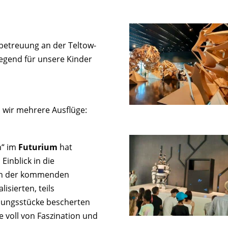
nbetreuung an der Teltow-
gend für unsere Kinder
wir mehrere Ausflüge:
n“ im
Futurium
hat
inblick in die
nen der kommenden
isierten, teils
llungsstücke bescherten
voll von Faszination und