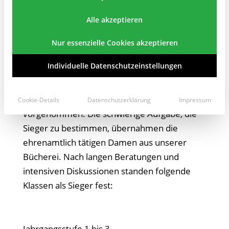
Alle akzeptieren
Im Rahmen eines schulweiten Wettbewerbs
mit dem Thema „Seepferdchen – ein kleines
Nur essenzielle Cookies akzeptieren
Tier mit großen Geheimnissen“ reichten
Individuelle Datenschutzeinstellungen
Klassen aller Jahrgangsstufen großartige
Beiträge ein. Die Siegerehrung wurde am 20.
April unter großem Applaus in der Aula
Cookie-Details
Datenschutzerklärung
Impressum
vorgenommen. Die schwierige Aufgabe, die
Sieger zu bestimmen, übernahmen die
ehrenamtlich tätigen Damen aus unserer
Bücherei. Nach langen Beratungen und
intensiven Diskussionen standen folgende
Klassen als Sieger fest:
Jahrgangsstufe 1 bis 3