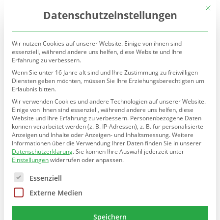
(030) 90277-7160
sekretariat@teltow.schule.berlin.de
Mit d
Datenschutzeinstellungen
Wir nutzen Cookies auf unserer Website. Einige von ihnen sind
essenziell, während andere uns helfen, diese Website und Ihre
Erfahrung zu verbessern.
Wenn Sie unter 16 Jahre alt sind und Ihre Zustimmung zu freiwilligen
Diensten geben möchten, müssen Sie Ihre Erziehungsberechtigten um
Erlaubnis bitten.
Seite wählen
Wir verwenden Cookies und andere Technologien auf unserer Website.
Einige von ihnen sind essenziell, während andere uns helfen, diese
Website und Ihre Erfahrung zu verbessern.
Personenbezogene Daten
Seepferdchen-Wettbewerb an
können verarbeitet werden (z. B. IP-Adressen), z. B. für personalisierte
der TGS
Anzeigen und Inhalte oder Anzeigen- und Inhaltsmessung.
Weitere
Informationen über die Verwendung Ihrer Daten finden Sie in unserer
Datenschutzerklärung
.
Sie können Ihre Auswahl jederzeit unter
von
Teltow Grundschule
|
Apr. 28, 2026
Einstellungen
widerrufen oder anpassen.
Es folgt eine Liste der Service-Gruppen, für die eine E
Essenziell
Externe Medien
Seepferdchen-Wettbewerb an der TGS
Speichern