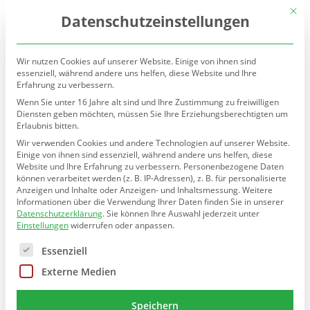
(030) 90277-7160
sekretariat@teltow.schule.berlin.de
Mit d
Datenschutzeinstellungen
Wir nutzen Cookies auf unserer Website. Einige von ihnen sind
essenziell, während andere uns helfen, diese Website und Ihre
Erfahrung zu verbessern.
Wenn Sie unter 16 Jahre alt sind und Ihre Zustimmung zu freiwilligen
Diensten geben möchten, müssen Sie Ihre Erziehungsberechtigten um
Erlaubnis bitten.
Seite wählen
Wir verwenden Cookies und andere Technologien auf unserer Website.
Einige von ihnen sind essenziell, während andere uns helfen, diese
Website und Ihre Erfahrung zu verbessern.
Personenbezogene Daten
können verarbeitet werden (z. B. IP-Adressen), z. B. für personalisierte
Wunderschöner Kunstkalender
Anzeigen und Inhalte oder Anzeigen- und Inhaltsmessung.
Weitere
Informationen über die Verwendung Ihrer Daten finden Sie in unserer
Datenschutzerklärung
.
Sie können Ihre Auswahl jederzeit unter
von
wtmonline
|
Dez. 16, 2022
Einstellungen
widerrufen oder anpassen.
Es folgt eine Liste der Service-Gruppen, für die eine E
Essenziell
Externe Medien
Erstmals bietet unsere Schule allen
Schüler_innen, Lehrer_innen, Eltern,
Speichern