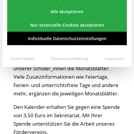
Verwandten und Freunden der Teltow-
Grundschule einen Kunstkalender an.
Alle akzeptieren
Die Auswahl der künstlerischen Arbeiten von
Nur essenzielle Cookies akzeptieren
Schüler_innen aller Klassenstufen, wurde in
einer Wahl, an der sich die gesamte
Individuelle Datenschutzeinstellungen
Schülerschaft beteiligen konnte, getroffen.
Das Titelblatt zeigt alle 40 eingereichten
Cookie-Details
Datenschutzerklärung
Impressum
Arbeiten. Im Inneren schmücken 12 Werke
unserer Schüler_innen die Monatsblätter.
Viele Zusatzinformationen wie Feiertage,
Ferien- und unterrichtsfreie Tage und andere
mehr, ergänzen die jeweiligen Monatsblätter.
Den Kalender erhalten Sie gegen eine Spende
von 3,50 Euro im Sekretariat. Mit Ihrer
Spende unterstützen Sie die Arbeit unseres
Fördervereins.