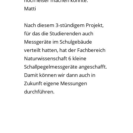
Anti-Mobbing-Tag
von
Jörg Zoppa
|
Feb. 27, 2024
|
Aktuelles
|
0
Kommentare