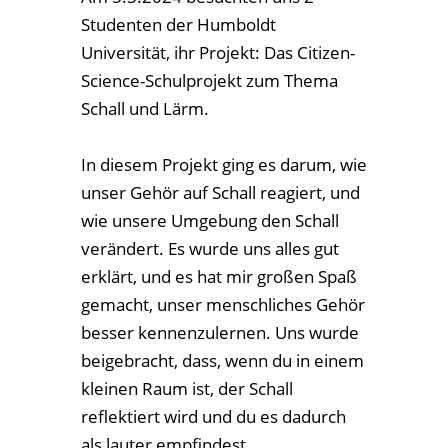
kleinen Raum ist, der Schall
reflektiert wird und du es dadurch
als lauter empfindest.
Als letztes haben wir noch darüber
gesprochen, wie wir unseren
Klassenraum leiser machen können.
Dies funktioniert durch Absorption,
diese wird z.B. durch Pflanzen
verursacht.
Und hier das Projekt in der
Darstellung von Matti, 6c: