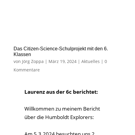
über die Humboldt Explorers:
Am 5.3.2024 besuchten uns 2
Studenten der Humboldt
Universität, ihr Projekt: Das Citizen-
Science-Schulprojekt zum Thema
Schall und Lärm.
In diesem Projekt ging es darum, wie
unser Gehör auf Schall reagiert, und
wie unsere Umgebung den Schall
verändert. Es wurde uns alles gut
erklärt, und es hat mir großen Spaß
gemacht, unser menschliches Gehör
besser kennenzulernen. Uns wurde
beigebracht, dass, wenn du in einem