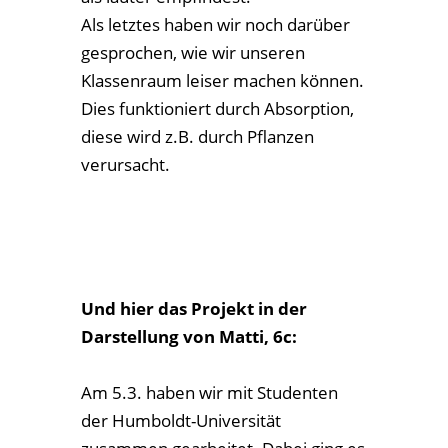
Am 5.3. haben wir mit Studenten
der Humboldt-Universität
zusammen gearbeitet. Dabei ging es
um das Thema Schall. Wir bekamen I
Pads , mit denen wir ein paar
Erklärungen und Aufgaben zum
Thema Schallreflexion und
Schallabsorption bearbeiten sollten.
Zu diesen beiden Themen gab es
auch noch ein praktisches
Experiment.
Später gingen wir mit einer Art
„Lautstärkemess-App“ auf den Hof
und haben an verschiedenen Stellen
die Lautstärke gemessen.
Danach haben wir besprochen, wo