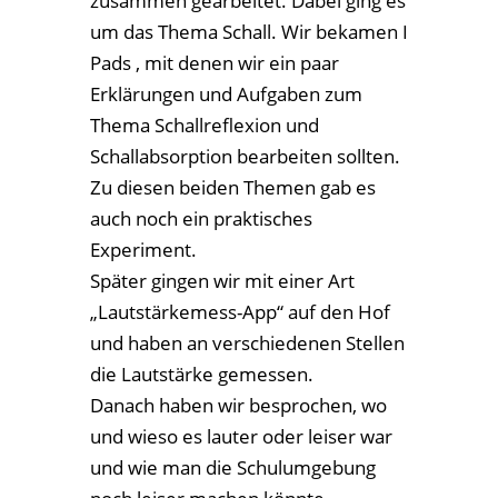
und wieso es lauter oder leiser war
und wie man die Schulumgebung
noch leiser machen könnte.
Matti
Nach diesem 3-stündigem Projekt,
für das die Studierenden auch
Messgeräte im Schulgebäude
verteilt hatten, hat der Fachbereich
Naturwissenschaft 6 kleine
Schallpegelmessgeräte angeschafft.
Damit können wir dann auch in
Zukunft eigene Messungen
durchführen.