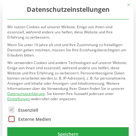
(030) 90277-7160
sekretariat@teltow.schule.berlin.de
Mit d
Datenschutzeinstellungen
Wir nutzen Cookies auf unserer Website. Einige von ihnen sind
essenziell, während andere uns helfen, diese Website und Ihre
Erfahrung zu verbessern.
Wenn Sie unter 16 Jahre alt sind und Ihre Zustimmung zu freiwilligen
Diensten geben möchten, müssen Sie Ihre Erziehungsberechtigten um
Erlaubnis bitten.
Seite wählen
Wir verwenden Cookies und andere Technologien auf unserer Website.
Einige von ihnen sind essenziell, während andere uns helfen, diese
Website und Ihre Erfahrung zu verbessern.
Personenbezogene Daten
können verarbeitet werden (z. B. IP-Adressen), z. B. für personalisierte
Anzeigen und Inhalte oder Anzeigen- und Inhaltsmessung.
Weitere
Informationen über die Verwendung Ihrer Daten finden Sie in unserer
Datenschutzerklärung
.
Sie können Ihre Auswahl jederzeit unter
Einstellungen
widerrufen oder anpassen.
Es folgt eine Liste der Service-Gruppen, für die eine E
Essenziell
Externe Medien
Speichern