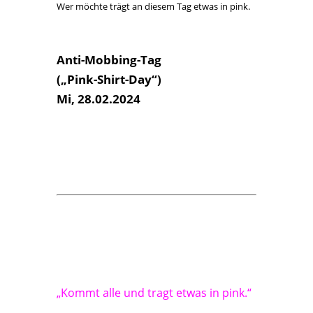
„Kommt alle und tragt etwas in pink.“
Damit zeigt Ihr:
Ich bin gegen Mobbing.
Ich ärgere nicht.
Ich möchte nicht geärgert werden.
Ich mag es, wenn man friedlich ist.
Ich helfe anderen, wenn sie
geärgert oder gemobbt werden.
Ich unterstütze Kinder, die Hilfe
benötigen.