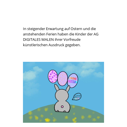
Osterferien 2024
von
Jörg Zoppa
|
Apr. 9, 2024
|
Aktuelles
|
0
Kommentare
Vorfreude auf Ostern
von
Jörg Zoppa
|
März 21, 2024
|
Aktuelles
|
0
Kommentare