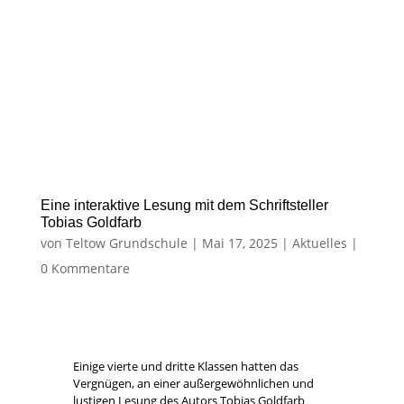
Einige vierte und dritte Klassen hatten das
Vergnügen, an einer außergewöhnlichen und
lustigen Lesung des Autors Tobias Goldfarb
teilzunehmen.
Der Autor kam zu uns in die Schule
und stellte sein Buch „Hilda
Hasenherz – das Abenteuer im
Fuchswald“ vor. Dabei las er nicht
nur aus dem Buch vor, sondern ließ
die Kinder mitspielen und -sprechen.
Organisiert wurde die Lesung von
Frau Hasenfuß aus der Purzelbuch-
Buchhandlung. Im Anschluss