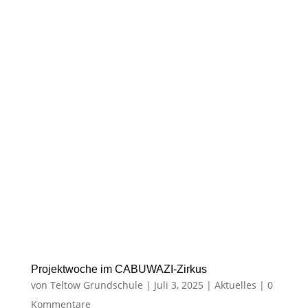
Projektwoche im CABUWAZI-Zirkus
von
Teltow Grundschule
|
Juli 3, 2025
|
Aktuelles
|
0
Kommentare
In der letzten Juniwoche war die
Willkommensklasse von Frau Kunz für eine
Projektwoche im CABUWAZI-Zirkus auf dem
Tempelhofer Feld. Gemeinsam mit anderen
berliner Willkommensklassen erlenten sie
verschieden Zirkusdisziplinen und führten diese
in einer tollen Show am Freitag vor großem
Publikum auf.