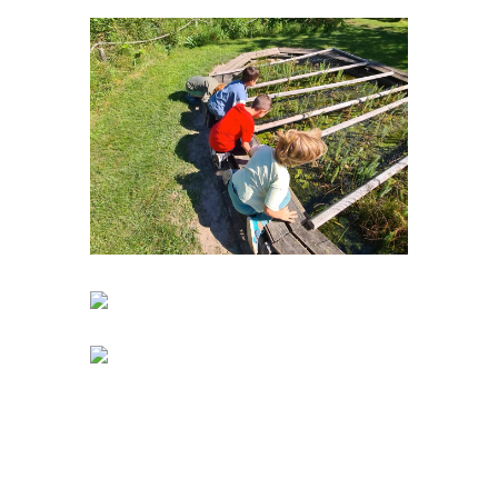
Zeit konnte nach Herzenslust gematscht,
geformt, gemalt und gebaut werden.
Das Ergebnis kann sich wirklich
sehen lassen, die Kinder haben eine
wunderschöne Turmstadt
geschaffen. Nebenbei haben wir die
Gartenarbeitsschule mit ihrer Tier-
und Pflanzenwelt kennengelernt.
Es hat allen großen Spaß gemacht.