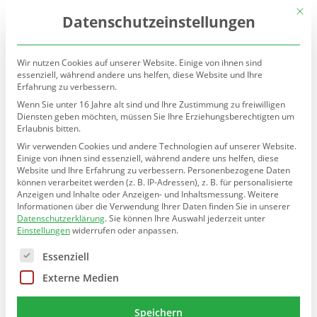
(030) 90277-7160
sekretariat@teltow.schule.berlin.de
Mit d
Datenschutzeinstellungen
Wir nutzen Cookies auf unserer Website. Einige von ihnen sind
essenziell, während andere uns helfen, diese Website und Ihre
Erfahrung zu verbessern.
Wenn Sie unter 16 Jahre alt sind und Ihre Zustimmung zu freiwilligen
Diensten geben möchten, müssen Sie Ihre Erziehungsberechtigten um
Erlaubnis bitten.
Seite wählen
Wir verwenden Cookies und andere Technologien auf unserer Website.
Einige von ihnen sind essenziell, während andere uns helfen, diese
Website und Ihre Erfahrung zu verbessern.
Personenbezogene Daten
können verarbeitet werden (z. B. IP-Adressen), z. B. für personalisierte
Anzeigen und Inhalte oder Anzeigen- und Inhaltsmessung.
Weitere
Informationen über die Verwendung Ihrer Daten finden Sie in unserer
Datenschutzerklärung
.
Sie können Ihre Auswahl jederzeit unter
Einstellungen
widerrufen oder anpassen.
Es folgt eine Liste der Service-Gruppen, für die eine E
Essenziell
Externe Medien
Speichern