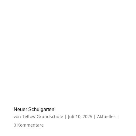
Neuer Schulgarten
von
Teltow Grundschule
|
Juli 10, 2025
|
Aktuelles
|
0 Kommentare
Im Rahmen der Projektwoche „Kinder haben
Rechte“ bei den SaPh-Klassen, wurde das
Thema „Die Kinder haben Recht auf gesunde
Natur“ mit verschiedenen Kindergruppen
bearbeitet.